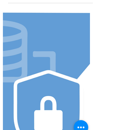
vakbeurs voor veilig &
gezond werken
Bezoek ons op de beurs, Worksafe
Gorichem van 12-14 april