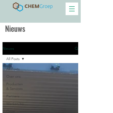
Nieuws
Nieuws
All Posts
All Posts
Over ons
Producten
& Services
Partners
Werken bij
Onze