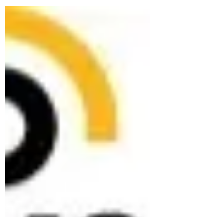
Maandag 31 oktober heeft raymond
bekker voor CHEMConsult de Gouden
Helm Award in ontvangst mogen nemen!