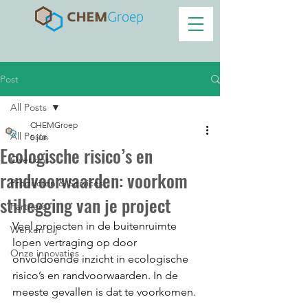
Post
All Posts
CHEMGroep
All Posts
5 jun
Ecologische risico’s en
Over ons
randvoorwaarden: voorkom
Producten & Services
stillegging van je project
Partners
Veel projecten in de buitenruimte 
Werken bij
lopen vertraging op door 
Onze innovaties
onvoldoende inzicht in ecologische 
risico’s en randvoorwaarden. In de 
meeste gevallen is dat te voorkomen.