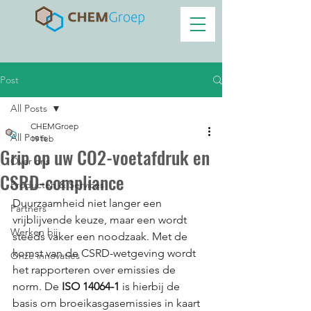
Post
All Posts
CHEMGroep
All Posts
19 feb
Grip op uw CO2-voetafdruk en
Over ons
CSRD-compliance
Producten & Services
Duurzaamheid niet langer een 
Partners
vrijblijvende keuze, maar een wordt 
Werken bij
steeds vaker een noodzaak. Met de 
komst van de CSRD-wetgeving wordt 
Onze innovaties
het rapporteren over emissies de 
norm. De 
ISO 14064-1
 is hierbij de 
basis om broeikasgasemissies in kaart 